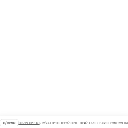
תפריט
סיורים לקרוז
דף הבית
סיורי חוף לקרוז
לם.
סיורים ברומא ובנאפולי
llure of the Seas
העברות
אלבר פרימיום
תיירות נכנסת | INCOMING
צור קשר
נו משתמשים בעוגיות ובטכנולוגיות דומות לשיפור חוויית הגלישה.
מדיניות פרטיות
מאשר/ת
כניסה לסוכנים
תקנון החברה
הצהרת נגישות